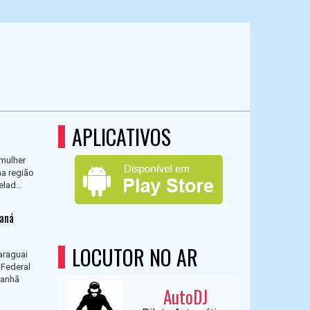
APLICATIVOS
 mulher
na região
lad...
raná
LOCUTOR NO AR
araguai
 Federal
manhã
AutoDJ