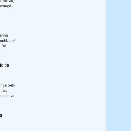
 rodovia,
ituaçã...
manhã
uritiba. ✅
 foi
ão do
vança pelo
ntrou
de chuva
 a