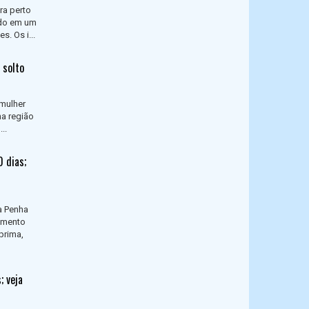
ra perto
tado em um
. Os i...
 solto
 mulher
na região
..
 dias;
a Penha
cimento
prima,
; veja