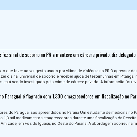
 fez sinal de socorro no PR a manteve em cárcere privado, diz delegado
o: o que fazer ao ver gesto usado por vítima de violência no PR O agressor da
azer o sinal universal de socorro e receber ajuda de testemunhas em Pitanga, 
m está sendo investigado pelo crime de cárcere privado. A informação foi reve
no Paraguai é flagrado com 1.300 emagrecedores em fiscalização no Pa
ores do Paraguai são apreendidos no Paraná Um estudante de medicina no P
do 1,3 mil medicamentos emagrecedores durante uma fiscalização da Receita
da Amizade, em Foz do Iguaçu, no Oeste do Paraná. A abordagem ocorreu na 