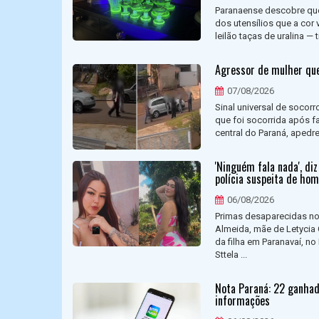
Paranaense descobre que
dos utensílios que a cor 
leilão taças de uralina —
Agressor de mulher que 
07/08/2026
Sinal universal de socorr
que foi socorrida após f
central do Paraná, apedre
'Ninguém fala nada', d
polícia suspeita de hom
06/08/2026
Primas desaparecidas no
Almeida, mãe de Letycia 
da filha em Paranavaí, no
Sttela ...
Nota Paraná: 22 ganhad
informações