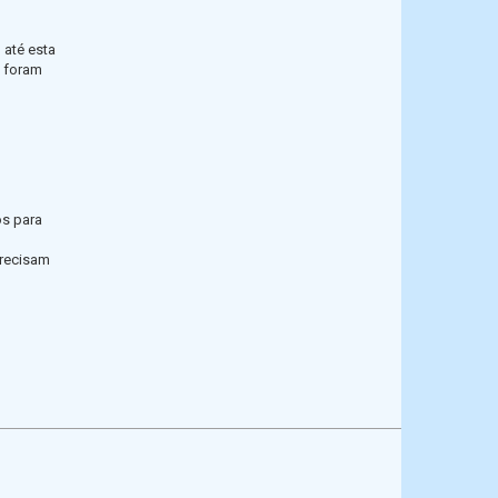
 até esta
e foram
os para
precisam