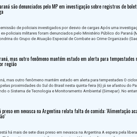
Paraná são denunciados pelo MP em investigação sobre registros de bolet
ga
demissão de policiais investigados por desvio de cargas Após uma investiga
e ex-policiais militares foram denunciados pelo Ministério Público do Paraná (
ondrina do Grupo de Atuação Especial de Combate ao Crime Organizado (Gae
araná, mas outro fenômeno mantém estado em alerta para tempestades 
or região
raná, mas outro fenômeno mantém estado em alerta para tempestades O ciclo
pelas proximidades do Sul do Brasil nesta quinta-feira (6) já se afastou do P
ndo o Sistema de Tecnologia e Monitoramento Ambiental (Simepar). No entan
 preso em nevasca na Argentina relata falta de comida: ‘Alimentação ac
ção’
stá há mais de sete dias preso em nevasca na Argentina A espera pela liber