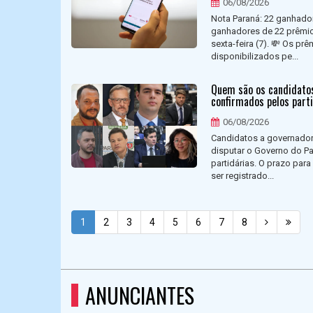
06/08/2026
Nota Paraná: 22 ganhado
ganhadores de 22 prêmio
sexta-feira (7). 💸 Os p
disponibilizados pe...
Quem são os candidatos
confirmados pelos part
06/08/2026
Candidatos a governador
disputar o Governo do P
partidárias. O prazo par
ser registrado...
1
2
3
4
5
6
7
8
ANUNCIANTES