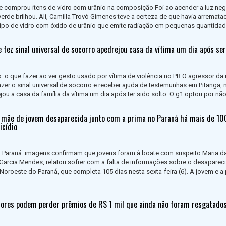
 comprou itens de vidro com urânio na composição Foi ao acender a luz neg
verde brilhou. Ali, Camilla Trovó Gimenes teve a certeza de que havia arrema
 tipo de vidro com óxido de urânio que emite radiação em pequenas quantidades
fez sinal universal de socorro apedrejou casa da vítima um dia após ser
o: o que fazer ao ver gesto usado por vítima de violência no PR O agressor da
azer o sinal universal de socorro e receber ajuda de testemunhas em Pitanga, 
jou a casa da família da vítima um dia após ter sido solto. O g1 optou por não.
iz mãe de jovem desaparecida junto com a prima no Paraná há mais de 100
icídio
 Paraná: imagens confirmam que jovens foram à boate com suspeito Maria d
Garcia Mendes, relatou sofrer com a falta de informações sobre o desapare
 Noroeste do Paraná, que completa 105 dias nesta sexta-feira (6). A jovem e a 
ores podem perder prêmios de R$ 1 mil que ainda não foram resgatados