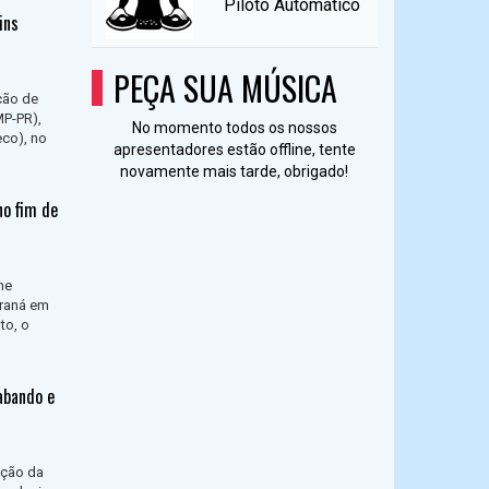
Piloto Automático
ins
PEÇA SUA MÚSICA
ção de
MP-PR),
No momento todos os nossos
co), no
apresentadores estão offline, tente
novamente mais tarde, obrigado!
no fim de
ne
araná em
to, o
abando e
ação da