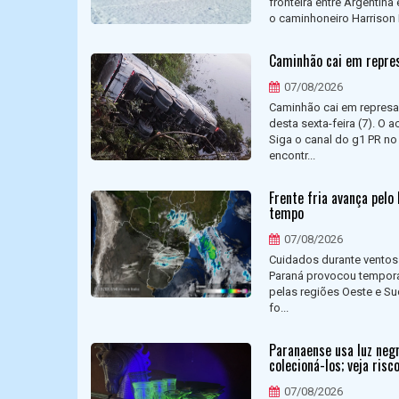
fronteira entre Argentina
o caminhoneiro Harrison P
Caminhão cai em repres
07/08/2026
Caminhão cai em represa
desta sexta-feira (7). O 
Siga o canal do g1 PR no
encontr...
Frente fria avança pelo
tempo
07/08/2026
Cuidados durante ventos f
Paraná provocou temporai
pelas regiões Oeste e S
fo...
Paranaense usa luz neg
colecioná-los; veja risco
07/08/2026