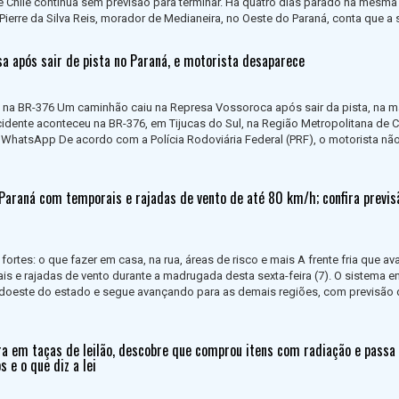
 e Chile continua sem previsão para terminar. Há quatro dias parado na mesma
ierre da Silva Reis, morador de Medianeira, no Oeste do Paraná, conta que a s
a após sair de pista no Paraná, e motorista desaparece
 na BR-376 Um caminhão caiu na Represa Vossoroca após sair da pista, na 
acidente aconteceu na BR-376, em Tijucas do Sul, na Região Metropolitana de C
 WhatsApp De acordo com a Polícia Rodoviária Federal (PRF), o motorista não
 Paraná com temporais e rajadas de vento de até 80 km/h; confira previs
ortes: o que fazer em casa, na rua, áreas de risco e mais A frente fria que a
s e rajadas de vento durante a madrugada desta sexta-feira (7). O sistema e
udoeste do estado e segue avançando para as demais regiões, com previsão 
ra em taças de leilão, descobre que comprou itens com radiação e passa
s e o que diz a lei